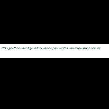
2015 geeft een aardige indruk van de populariteit van muziektunes die bij