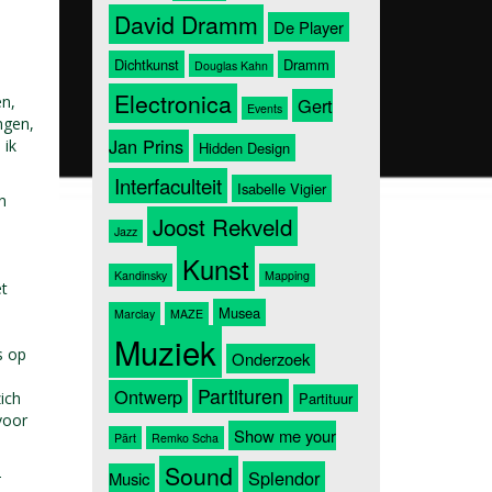
David Dramm
De Player
Dichtkunst
Dramm
Douglas Kahn
Electronica
en,
Gert
Events
ngen,
Jan Prins
 ik
Hidden Design
Interfaculteit
Isabelle Vigier
n
Joost Rekveld
Jazz
Kunst
Kandinsky
Mapping
et
Musea
Marclay
MAZE
Muziek
s op
Onderzoek
Partituren
Ontwerp
zich
Partituur
voor
Show me your
Pärt
Remko Scha
Sound
–
Splendor
Music