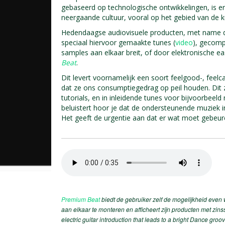
gebaseerd op technologische ontwikkelingen, is er
neergaande cultuur, vooral op het gebied van de k
Hedendaagse audiovisuele producten, met name d
speciaal hiervoor gemaakte tunes (
video
), gecomp
samples aan elkaar breit, of door elektronische e
Beat
.
Dit levert voornamelijk een soort feelgood-, feelca
dat ze ons consumptiegedrag op peil houden. Dit ze
tutorials, en in inleidende tunes voor bijvoorbeel
beluistert hoor je dat de ondersteunende muziek in
Het geeft de urgentie aan dat er wat moet gebeure
Premium Beat
biedt de gebruiker zelf de mogelijkheid even
aan elkaar te monteren en afficheert zijn producten met zins
electric guitar introduction that leads to a bright Dance gro