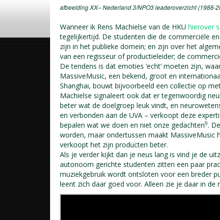
afbeelding
XX
– Nederland 3/NPO3 leaderoverzicht (1988-2
Wanneer ik Rens Machielse van de HKU
hierover 
tegelijkertijd. De studenten die de commerciële
zijn in het publieke domein; en zijn over het algeme
van een regisseur of productieleider; de commercië
De tendens is dat emoties ‘echt’ moeten zijn, waar
MassiveMusic, een bekend, groot en internationaa
Shanghai, bouwt bijvoorbeeld een collectie op me
Machielse signaleert ook dat er tegenwoordig ne
beter wat de doelgroep leuk vindt, en neuroweten
en verbonden aan de UVA – verkoopt deze expert
9
bepalen wat we doen en niet onze gedachten
. D
worden, maar ondertussen maakt MassiveMusic hier 
verkoopt het zijn producten beter.
Als je verder kijkt dan je neus lang is vind je de 
autonoom gerichte studenten zitten een paar prac
muziekgebruik wordt ontsloten voor een breder publ
leent zich daar goed voor. Alleen zie je daar in d