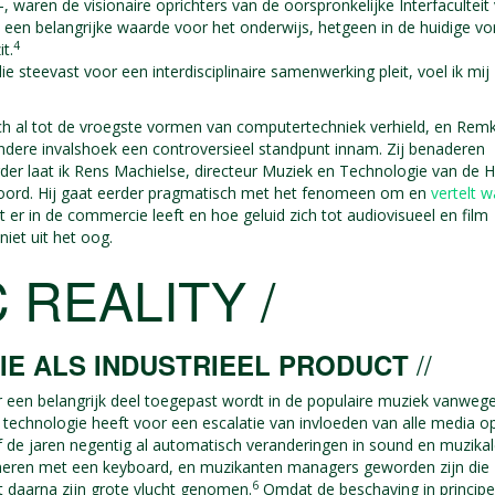
, waren de visionaire oprichters van de oorspronkelijke Interfaculteit
 een belangrijke waarde voor het onderwijs, hetgeen in de huidige v
4
t.
steevast voor een interdisciplinaire samenwerking pleit, voel ik mij
h al tot de vroegste vormen van computertechniek verhield, en Rem
andere invalshoek een controversieel standpunt innam. Zij benaderen
er laat ik Rens Machielse, directeur Muziek en Technologie van de 
woord. Hij gaat eerder pragmatisch met het fenomeen om en
vertelt w
t er in de commercie leeft en hoe geluid zich tot audiovisueel en film
iet uit het oog.
 REALITY /
//
E ALS INDUSTRIEEL PRODUCT
een belangrijk deel toegepast wordt in de populaire muziek vanweg
technologie heeft voor een escalatie van invloeden van alle media o
 de jaren negentig al automatisch veranderingen in sound en muzika
eren met een keyboard, en muzikanten managers geworden zijn die
6
t daarna zijn grote vlucht genomen.
Omdat de beschaving in principe