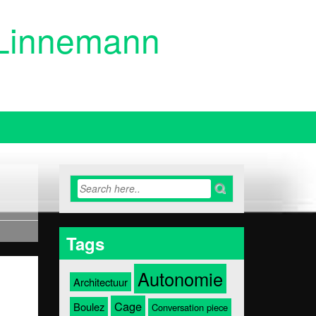
a Linnemann
grafisch ontwerp binnen de
Tags
Autonomie
Architectuur
Cage
Boulez
Conversation piece