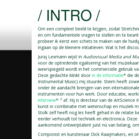
/ INTRO /
Om een compleet beeld te krijgen, zodat Stretching
en om fundamentele vragen te stellen en te beantw
probeer ik eerst een schets te maken van de huidig
ingaan op de kleinere initiatieven. Wat is het disc
Juraj Lexmann wijst in
Audiovisual Media and Mus
voor de optredende egalisering van het muziekaa
weerspiegeld wordt in het commerciële gebruik v
Deze gedachte klinkt door
in de informatie
* die d
Instrumental Music) mij stuurde. Steim heeft zowel
onder de aandacht brengen van een internationale 
instrumenten voor hun werk. Door educatie, works
, 2
interview
*
af. Hij is directeur van de ArtScience 
kunst in combinatie met wetenschap en muziek ma
Stolk zelf heeft nog les heeft gehad in de relatie be
eerder verhoudt tot techniek en electronica. Deze
aankomend ontwerptalent juist nú van belang, omda
Componist en kunstenaar Dick Raaijmakers, en on