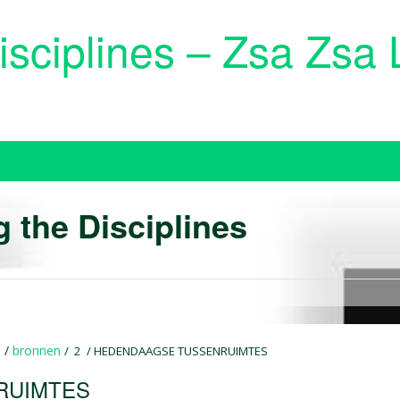
Disciplines – Zsa Zs
meerwaarde opleveren voor experiment in 
 versa?
g the Disciplines
e
/
bronnen
/ 2 / HEDENDAAGSE TUSSENRUIMTES
RUIMTES