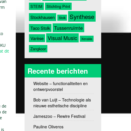
 van
STEIM
Stichting Print
orm
Synthese
Stockhausen
Stolk
Tussenruimte
Taco Stolk
ko
Visual Music
Varèse
Xenakis
HKU
Zangkoor
at dit
Recente berichten
Website – functionaliteiten en
ontwerpvoorstel
Bob van Luijt – Technologie als
nieuwe esthetische discipline
e de
p de
Jameszoo – Rewire Festival
le
Pauline Oliveros
 is