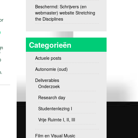
Beschermd: Schrijvers (en
webmaster) website Stretching
the Disciplines
or
m
Categorieën
jn
f
Actuele posts
O
Autonomie (oud)
n.
Deliverables
Onderzoek
Research day
Studentenlezing I
Vrije Ruimte I, II, III
Film en Visual Music