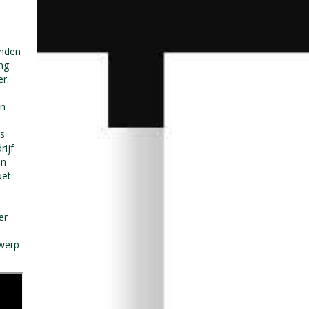
anden
ing
r.
en
ds
ijf
en
oet
er
twerp