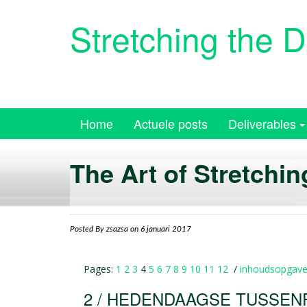
Skip
to
Stretching the 
content
Hoe kan avant-gardemuziek een 
uitdijende (massa)media en visa
Home
Actuele posts
Deliverables
The Art of Stretchin
Posted By
zsazsa
on 6 januari 2017
Pages:
1
2
3
4
5
6
7
8
9
10
11
12
/
inhoudsopgav
2 / HEDENDAAGSE TUSSEN