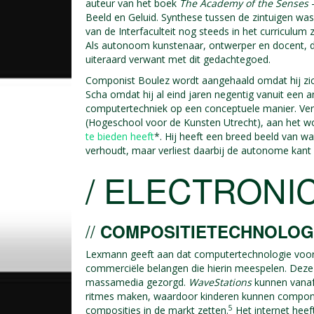
auteur van het boek
The Academy of the Senses
–
Beeld en Geluid. Synthese tussen de zintuigen was
van de Interfaculteit nog steeds in het curriculum zi
Als autonoom kunstenaar, ontwerper en docent, die 
uiteraard verwant met dit gedachtegoed.
Componist Boulez wordt aangehaald omdat hij zic
Scha omdat hij al eind jaren negentig vanuit een 
computertechniek op een conceptuele manier. Verd
(Hogeschool voor de Kunsten Utrecht), aan het 
te bieden heeft
*. Hij heeft een breed beeld van wa
verhoudt, maar verliest daarbij de autonome kant n
/ ELECTRONIC
//
COMPOSITIETECHNOLOGI
Lexmann geeft aan dat computertechnologie voor 
commerciële belangen die hierin meespelen. Deze 
massamedia gezorgd.
WaveStations
kunnen vanaf
ritmes maken, waardoor kinderen kunnen compon
5
composities in de markt zetten.
Het internet heef