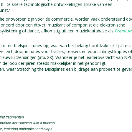
 bij te snelle technologische ontwikkelingen sprake van een
7
unst.
ie ontworpen zijn voor de commercie, worden vaak ondersteund do
oneerd door een dtp-er, muzikant of componist die elektronische
asy-listening of dance, afkomstig uit een muziekdatabase als
Premiu
lm- en feelspirit-tunes op, waarvan het belang hoofdzakelijk lijkt te zi
t zich door in tunes voor trailers, teasers en voorlichtingsfilmpjes o
d nieuwsuitzendingen (afb. XX). Wanneer je het leaderoverzicht van NP
 de loop der jaren steeds makkelijker in het gehoor ligt.
n, waar Stretching the Disciplines een bijdrage aan probeert te geve
 wat fragmenten
sneden als ‘Building with a pulsing
ove, featuring anthemic hand claps