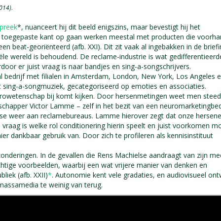
014).
spreek
*, nuanceert hij dit beeld enigszins, maar bevestigt hij het
 en toegepaste kant op gaan werken meestal met producten die voorh
en beat-georiënteerd (afb. XXI). Dit zit vaak al ingebakken in de brief
le wereld is behoudend. De reclame-industrie is wat gedifferentieerde
door er juist vraag is naar bandjes en sing-a-songschrijvers.
l bedrijf met filialen in Amsterdam, London, New York, Los Angeles 
t sing-a-songmuziek, gecategoriseerd op emoties en associaties.
urowetenschap bij komt kijken. Door hersenmetingen weet men stee
schapper Victor Lamme – zelf in het bezit van een neuromarketingbedr
ise weer aan reclamebureaus. Lamme hierover zegt dat onze hersen
e vraag is welke rol conditionering hierin speelt en juist voorkomen m
dankbaar gebruik van. Door zich te profileren als kennisinstituut
uitzonderingen. In de gevallen die Rens Machielse aandraagt van zijn me
htige voorbeelden, waarbij een wat vrijere manier van denken en
iek (afb. XXII)
*
. Autonomie kent vele gradaties, en audiovisueel on
e massamedia te weinig van terug.