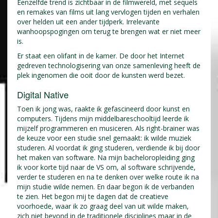
Eenzelfde trend is zichtbaar in de filmwereld, met sequels
en remakes van films uit lang vervlogen tijden en verhalen
over helden uit een ander tijdperk. Irrelevante
wanhoopspogingen om terug te brengen wat er niet meer
is.
Er staat een olifant in de kamer. De door het Internet
gedreven technologisering van onze samenleving heeft de
plek ingenomen die ooit door de kunsten werd bezet.
Digital Native
Toen ik jong was, raakte ik gefascineerd door kunst en
computers. Tijdens mijn middelbareschooltijd leerde ik
mijzelf programmeren en musiceren. Als right-brainer was
de keuze voor een studie snel gemaakt: ik wilde muziek
studeren. Al voordat ik ging studeren, verdiende ik bij door
het maken van software. Na mijn bacheloropleiding ging
ik voor korte tijd naar de VS om, al software schrijvende,
verder te studeren en na te denken over welke route ik na
mijn studie wilde nemen. En daar begon ik de verbanden
te zien. Het begon mij te dagen dat de creatieve
voorhoede, waar ik zo graag deel van uit wilde maken,
zich niet bevond in de traditionele disciplines maar in de