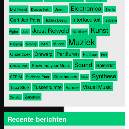
Electronica
Dichtkunst
Dramm
Douglas Kahn
Events
Interfaculteit
Gert Jan Prins
Hidden Design
Isabelle
Kunst
Joost Rekveld
Vigier
Jazz
Kandinsky
Muziek
Musea
Mapping
Marclay
MAZE
Partituren
Ontwerp
Onderzoek
Partituur
Pärt
Sound
Splendor
Show me your Music
Remko Scha
Synthese
Stockhausen
STEIM
Stichting Print
Stolk
Visual Music
Tussenruimte
Taco Stolk
Varèse
Zangkoor
Xenakis
Recente berichten