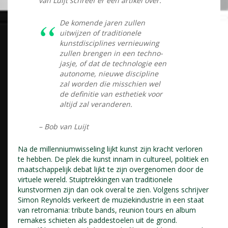
van Luijt schreef er een artikel over.
De komende jaren zullen
uitwijzen of traditionele
kunstdisciplines vernieuwing
zullen brengen in een techno-
jasje, of dat de technologie een
autonome, nieuwe discipline
zal worden die misschien wel
de definitie van esthetiek voor
altijd zal veranderen.
– Bob van Luijt
Na de millenniumwisseling lijkt kunst zijn kracht verloren
te hebben. De plek die kunst innam in cultureel, politiek en
maatschappelijk debat lijkt te zijn overgenomen door de
virtuele wereld. Stuiptrekkingen van traditionele
kunstvormen zijn dan ook overal te zien. Volgens schrijver
Simon Reynolds verkeert de muziekindustrie in een staat
van retromania: tribute bands, reunion tours en album
remakes schieten als paddestoelen uit de grond.