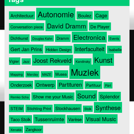
Autonomie
Cage
Architectuur
Boulez
David Dramm
De Player
Conversation piece
Electronica
Dichtkunst
Dramm
Douglas Kahn
Events
Interfaculteit
Gert Jan Prins
Hidden Design
Isabelle
Kunst
Joost Rekveld
Vigier
Jazz
Kandinsky
Muziek
Musea
Mapping
Marclay
MAZE
Partituren
Ontwerp
Onderzoek
Partituur
Pärt
Sound
Splendor
Show me your Music
Remko Scha
Synthese
Stockhausen
STEIM
Stichting Print
Stolk
Visual Music
Tussenruimte
Taco Stolk
Varèse
Zangkoor
Xenakis